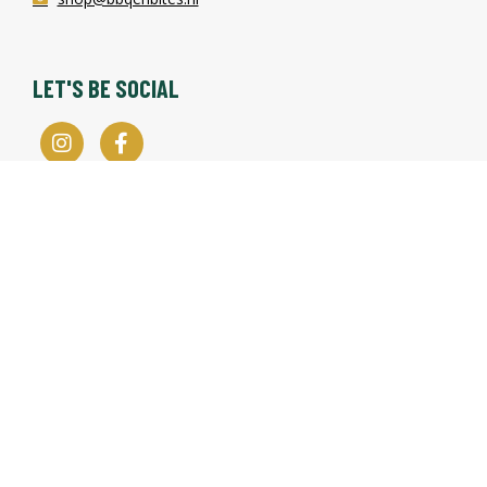
LET'S BE SOCIAL
OPENINGSTIJDEN
BBQ SHOP
Maandag
Gesloten
Dinsdag
10.00 – 16.00
Woensdag
10.00 – 16.00
Donderdag
10.00 – 16.00
Vrijdag
10.00 – 16.00