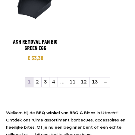
ASH REMOVAL PAN BIG
GREEN EGG
€
53,38
1
2
3
4
…
11
12
13
→
Welkom bij de
BBQ winkel
van
BBQ & Bites
in Utrecht!
Ontdek ons ruime assortiment barbecues, accessoires en
heerlijke bites. Of je nu een beginner bent of een echte
grillmaster — bij ons vind je alles om jouw