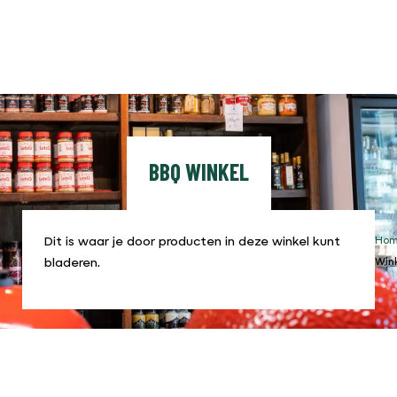
BBQ WINKEL
Dit is waar je door producten in deze winkel kunt
Ho
bladeren.
Win