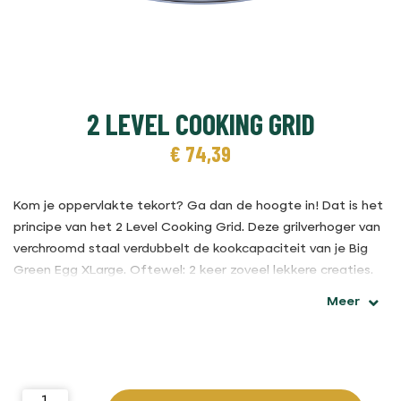
2 LEVEL COOKING GRID
€
74,39
Kom je oppervlakte tekort? Ga dan de hoogte in! Dat is het
principe van het 2 Level Cooking Grid. Deze grilverhoger van
verchroomd staal verdubbelt de kookcapaciteit van je Big
Green Egg XLarge. Oftewel: 2 keer zoveel lekkere creaties.
Onverwacht bezoek? Extra grote eters? Met het 2 Level
Meer
Cooking Grid maakt je Big Green Egg XLarge een groeispurt
en heb je ruimte voor al je favoriete EGG-creaties.