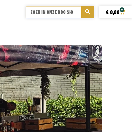
0
€
0,00