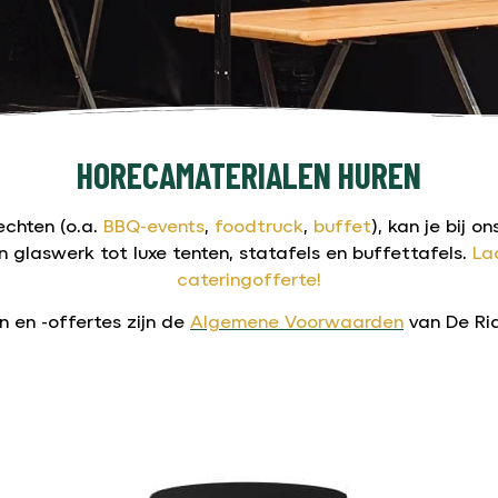
HORECAMATERIALEN HUREN
echten (o.a.
BBQ-events
,
foodtruck
,
buffet
), kan je bij 
n glaswerk tot luxe tenten, statafels en buffettafels.
La
cateringofferte!
n en -offertes zijn de
Algemene Voorwaarden
van De Rid