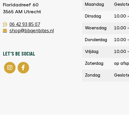
Maandag
Geslot
Floridadreef 60
3565 AM Utrecht
Dinsdag
10.00 
06 42 93 85 07
Woensdag
10.00 
shop@bbqenbites.nl
Donderdag
10.00 
Vrijdag
10.00 
LET'S BE SOCIAL
Zaterdag
op afs
Zondag
Geslot