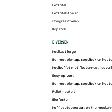
Eettafel
Eettafelstoelen
Congresstoelen
Kapstok
DIVERSEN
Koelkast large
Bar met biertap, spoelbak en hou
Koelbuffet met flessennest, ledve
Easy-up tent
Bar met biertap, spoelbak en hou
Pellet heaters
Bierfusten
Koffiezetapparaat en thermoskan