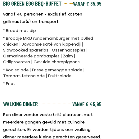
BIG GREEN EGG BBQ-BUFFET
VANAF € 35,95
vanaf 40 personen - exclusief kosten
grillmaster(s) en transport.
* Brood met dip
* Broodje MRIJ runderhamburger met pulled
chicken | Javaanse saté van kippendij |
Slowcooked spareribs | Ossenhaasspies |
Gemarineerde gambaspies | Zalm |
Grillgroenten | Gevulde champignons
* Koolsalade | Frisse gemengde salade |
Tomaat-fetasalade | Fruitsalade
* Friet
WALKING DINNER
VANAF € 45,95
Een diner zonder vaste (zit) plaatsen, met
meerdere gangen gevuld met culinaire
gerechten. Er worden tijdens een walking
dinner meerdere kleine gerechten geserveerd.