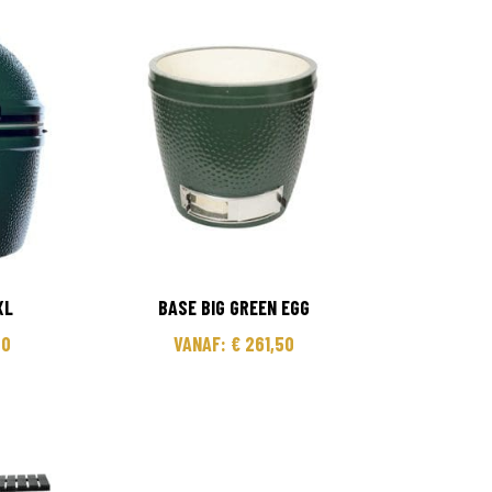
XL
BASE BIG GREEN EGG
00
VANAF:
€
261,50