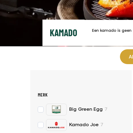
KAMADO
Een kamado is geen a
A
MERK
Big Green Egg
7
Kamado Joe
7