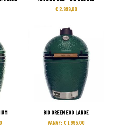
€
2.999,00
DIUM
BIG GREEN EGG LARGE
0
VANAF:
€
1.995,00