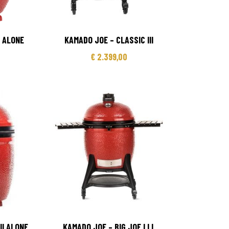
E ALONE
KAMADO JOE – CLASSIC III
€
2.399,00
II ALONE
KAMADO JOE – BIG JOE LLL