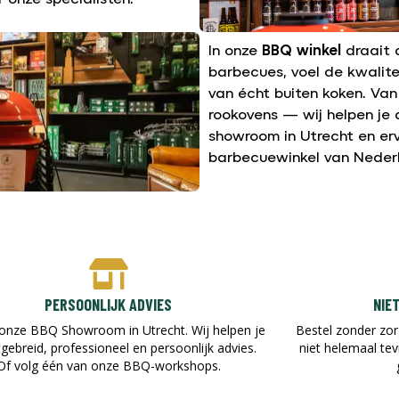
 onze specialisten.
In onze
BBQ winkel
draait a
barbecues, voel de kwalite
van écht buiten koken. Va
rookovens — wij helpen je 
showroom in Utrecht en er
barbecuewinkel van Nederl
PERSOONLIJK ADVIES
NIE
onze BBQ Showroom in Utrecht. Wij helpen je
Bestel zonder zor
tgebreid, professioneel en persoonlijk advies.
niet helemaal te
Of volg één van onze BBQ-workshops.