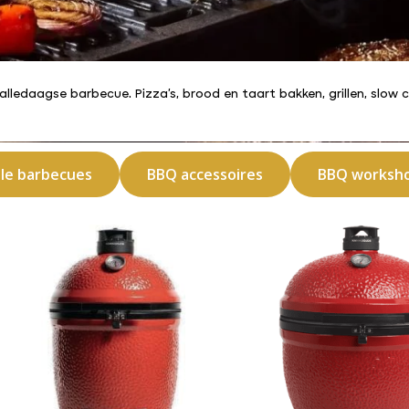
lledaagse barbecue. Pizza’s, brood en taart bakken, grillen, slow 
lle barbecues
BBQ accessoires
BBQ worksh