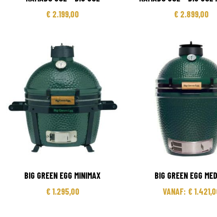
€
2.199,00
€
2.899,00
BIG GREEN EGG MINIMAX
BIG GREEN EGG ME
€
1.295,00
VANAF:
€
1.421,0