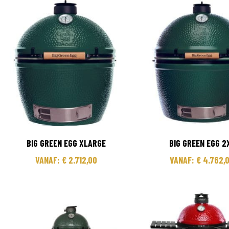
BIG GREEN EGG XLARGE
BIG GREEN EGG 2
VANAF:
€
2.712,00
VANAF:
€
4.762,