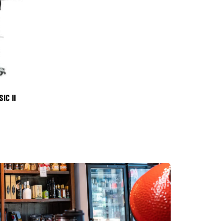
IC II