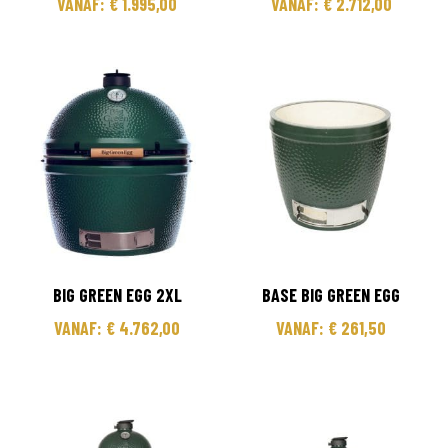
VANAF:
€
1.995,00
VANAF:
€
2.712,00
BIG GREEN EGG 2XL
BASE BIG GREEN EGG
VANAF:
€
4.762,00
VANAF:
€
261,50