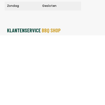
Zondag
Gesloten
KLANTENSERVICE
BBQ SHOP
Algemene Voorwaarden BBQ Shop
Levertijd En Verzendkosten
Garantie En Retourkosten
Klachtenregeling
Herroepingsrecht
Privacyverklaring
Contact