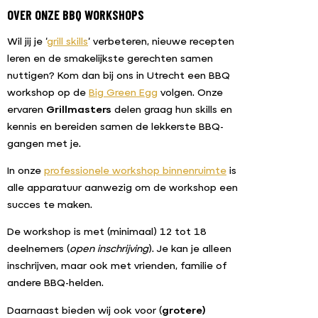
OVER ONZE BBQ WORKSHOPS
Wil jij je ‘
grill skills
‘ verbeteren, nieuwe recepten
leren en de smakelijkste gerechten samen
nuttigen? Kom dan bij ons in Utrecht een BBQ
workshop op de
B
ig Green Egg
volgen.
Onze
ervaren
Grillmasters
delen graag hun skills en
kennis en bereiden samen de lekkerste BBQ-
gangen met je.
In onze
professionele workshop binnenruimte
is
alle apparatuur aanwezig om de workshop een
succes te maken.
De workshop is met (minimaal) 12 tot 18
deelnemers (
open inschrijving
). Je kan je alleen
inschrijven, maar ook met vrienden, familie of
andere BBQ-helden.
Daarnaast bieden wij ook voor (
grotere)