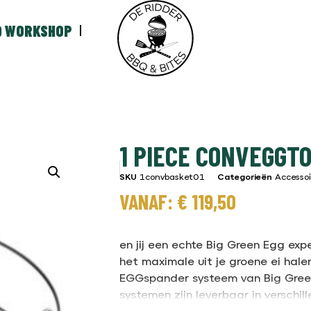
Q WORKSHOP
1 PIECE CONVEGGT
SKU
1convbasket01
Categorieën
Accessoi
VANAF:
€
119,50
en jij een echte Big Green Egg exp
het maximale uit je groene ei hale
EGGspander systeem van Big Green
systemen zijn leverbaar in verschil