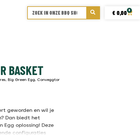
0
€
0,00
OR BASKET
res
,
Big Green Egg
,
Conveggtor
ert geworden en wil je
n? Dan biedt het
 Egg oplossing! Deze
lende configuraties