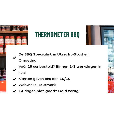
THERMOMETER BBQ
De BBQ Specialist in Utrecht-Stad
en
Omgeving
Ho
Vóór 15 uur besteld?
Binnen 1-3 werkdagen
in
get
huis!
“th
Klanten geven ons een
10/10
bbq
Webwinkel
keurmerk
14 dagen
niet goed? Geld terug!