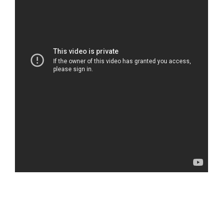
Beschikt over een ingebouwde Bluetooth repeater,
stuurt het signaal versterkt door naar uw Smartphone
Modern, design gemaakt van bamboe materiaal
Achterzijde oplader is voorzien van
magneetjes
,
bevestig de oplader bijv aan 't onderstel van uw BBQ
Afmetingen 157mm x 37mm x 28mm