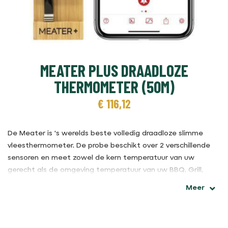
MEATER PLUS DRAADLOZE
THERMOMETER (50M)
€
116,12
De Meater is 's werelds beste volledig draadloze slimme
vleesthermometer. De probe beschikt over 2 verschillende
sensoren en meet zowel de kern temperatuur van uw
gerecht als de omgeving temperatuur van uw BBQ, Grill,
Smoker, Pan of Oven. Met behulp van de gratis App monitort
Meer
u eenvoudig draadloos beide temperaturen tot wel een
afstand van 50 meter. De Meater laat u de
resterende
bereidingstijd
zien en stuur
u een alert
wanneer het