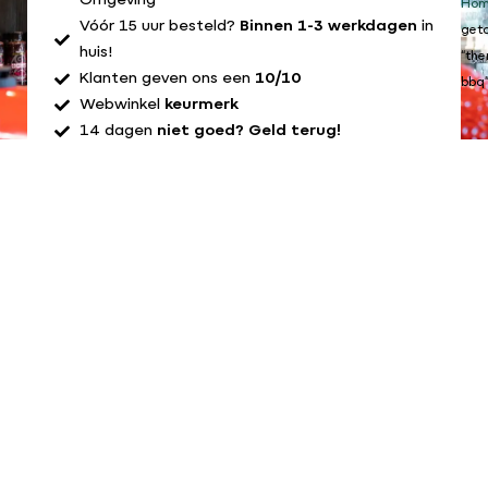
Omgeving
Ho
Vóór 15 uur besteld?
Binnen 1-3 werkdagen
in
get
huis!
“th
Klanten geven ons een
10/10
bbq
Webwinkel
keurmerk
14 dagen
niet goed? Geld terug!