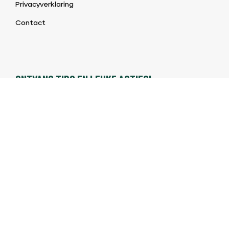
Privacyverklaring
Contact
ONTVANG TIPS EN LEUKE ACTIES!
Meld je aan en ontvang als eerste onze aanbiedingen!
©2026 BBQ & Bites |
Algemene voorwaarden BBQ Shop
|
Privacybeleid