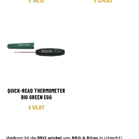
€
116,12
€
124,63
QUICK-READ THERMOMETER
BIG GREEN EGG
€
55,07
Welkom bij de
BBQ winkel
van
BBQ & Bites
in Utrecht!