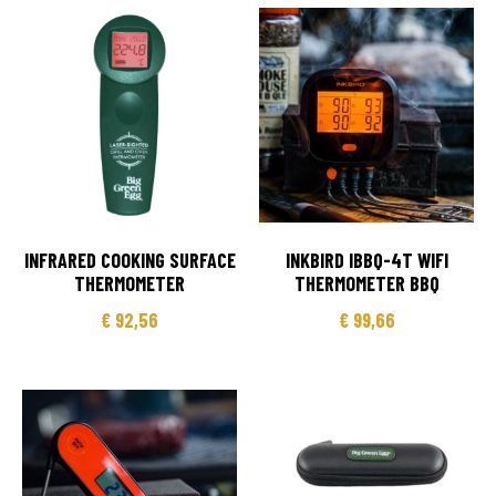
INFRARED COOKING SURFACE
INKBIRD IBBQ-4T WIFI
THERMOMETER
THERMOMETER BBQ
€
92,56
€
99,66