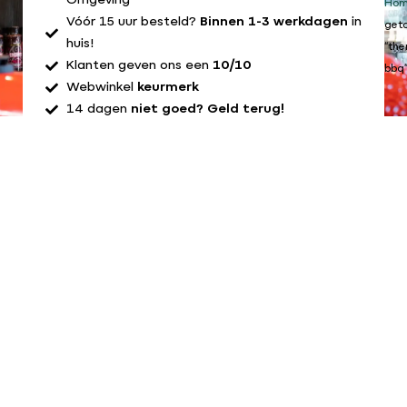
Omgeving
Ho
Vóór 15 uur besteld?
Binnen 1-3 werkdagen
in
get
huis!
“th
Klanten geven ons een
10/10
bbq
Webwinkel
keurmerk
14 dagen
niet goed? Geld terug!