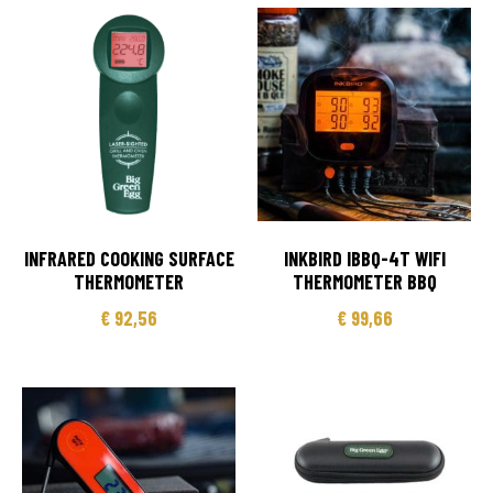
INFRARED COOKING SURFACE
INKBIRD IBBQ-4T WIFI
THERMOMETER
THERMOMETER BBQ
€
92,56
€
99,66