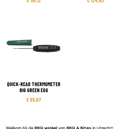
€
116,12
€
124,63
QUICK-READ THERMOMETER
BIG GREEN EGG
€
55,07
Welkom bij de
BBQ winkel
van
BBQ & Bites
in Utrecht!