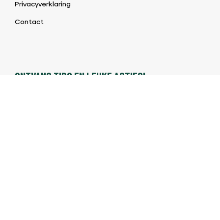
Privacyverklaring
Contact
ONTVANG TIPS EN LEUKE ACTIES!
Meld je aan en ontvang als eerste onze aanbiedingen!
©2026 BBQ & Bites |
Algemene voorwaarden BBQ Shop
|
Privacybeleid