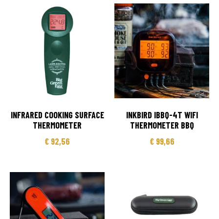
INFRARED COOKING SURFACE
INKBIRD IBBQ-4T WIFI
THERMOMETER
THERMOMETER BBQ
€
92,56
€
99,66