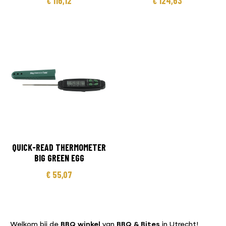
€
116,12
€
124,63
QUICK-READ THERMOMETER
BIG GREEN EGG
€
55,07
Welkom bij de
BBQ winkel
van
BBQ & Bites
in Utrecht!