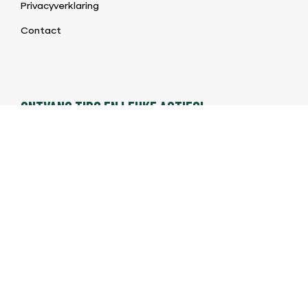
Privacyverklaring
Contact
ONTVANG TIPS EN LEUKE ACTIES!
Meld je aan en ontvang als eerste onze aanbiedingen!
©2026 BBQ & Bites |
Algemene voorwaarden BBQ Shop
|
Privacybeleid