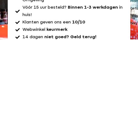
Omgeving
Ho
Vóór 15 uur besteld?
Binnen 1-3 werkdagen
in
get
huis!
“th
Klanten geven ons een
10/10
bbq
Webwinkel
keurmerk
14 dagen
niet goed? Geld terug!