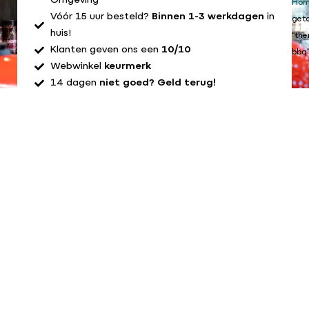
Omgeving
Ho
Vóór 15 uur besteld?
Binnen 1-3 werkdagen
in
get
huis!
“th
Klanten geven ons een
10/10
bbq
Webwinkel
keurmerk
14 dagen
niet goed? Geld terug!