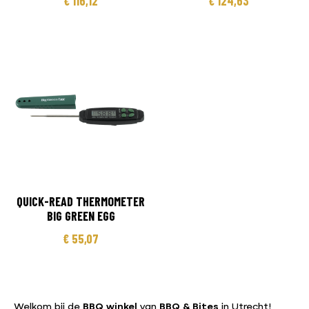
€
116,12
€
124,63
QUICK-READ THERMOMETER
BIG GREEN EGG
€
55,07
Welkom bij de
BBQ winkel
van
BBQ & Bites
in Utrecht!