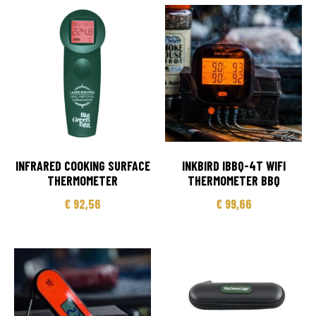
INFRARED COOKING SURFACE
INKBIRD IBBQ-4T WIFI
THERMOMETER
THERMOMETER BBQ
€
92,56
€
99,66