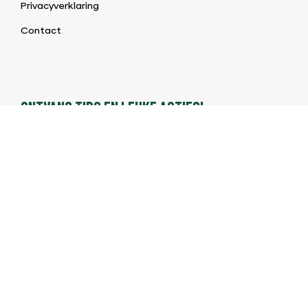
Privacyverklaring
Contact
ONTVANG TIPS EN LEUKE ACTIES!
Meld je aan en ontvang als eerste onze aanbiedingen!
©2026 BBQ & Bites |
Algemene voorwaarden BBQ Shop
|
Privacybeleid