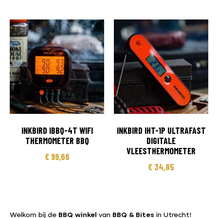
INKBIRD IBBQ-4T WIFI
INKBIRD IHT-1P ULTRAFAST
THERMOMETER BBQ
DIGITALE
VLEESTHERMOMETER
€
99,66
€
34,85
Welkom bij de
BBQ winkel
van
BBQ & Bites
in Utrecht!