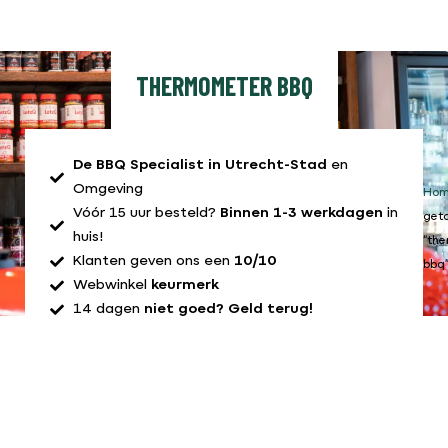
THERMOMETER BBQ
De BBQ Specialist in Utrecht-Stad
en
Omgeving
Ho
Vóór 15 uur besteld?
Binnen 1-3 werkdagen
in
get
huis!
“th
Klanten geven ons een
10/10
bbq
Webwinkel
keurmerk
14 dagen
niet goed? Geld terug!