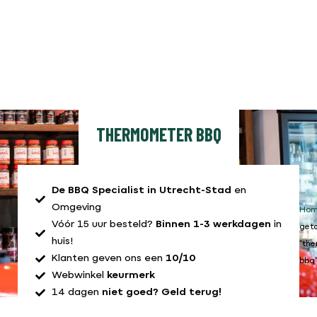
THERMOMETER BBQ
De BBQ Specialist in Utrecht-Stad
en
Omgeving
Ho
Vóór 15 uur besteld?
Binnen 1-3 werkdagen
in
get
huis!
“th
Klanten geven ons een
10/10
bbq
Webwinkel
keurmerk
14 dagen
niet goed? Geld terug!