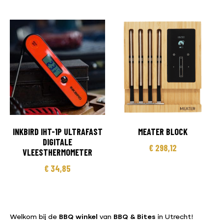
INKBIRD IHT-1P ULTRAFAST
MEATER BLOCK
DIGITALE
€
298,12
VLEESTHERMOMETER
€
34,85
Welkom bij de
BBQ winkel
van
BBQ & Bites
in Utrecht!