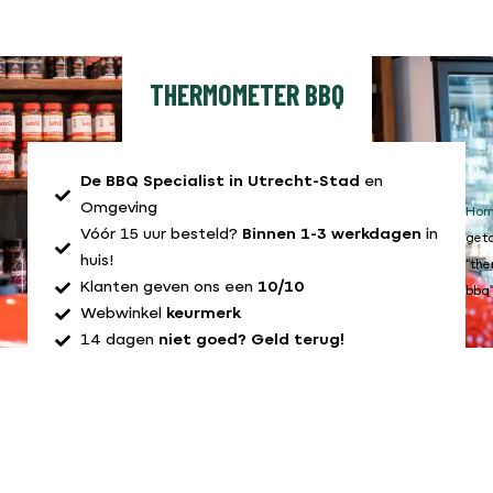
THERMOMETER BBQ
De BBQ Specialist in Utrecht-Stad
en
Omgeving
Ho
Vóór 15 uur besteld?
Binnen 1-3 werkdagen
in
get
huis!
“th
Klanten geven ons een
10/10
bbq
Webwinkel
keurmerk
14 dagen
niet goed? Geld terug!