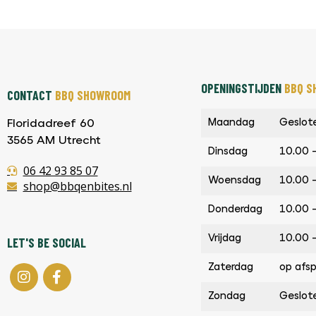
OPENINGSTIJDEN
BBQ S
CONTACT
BBQ SHOWROOM
Maandag
Geslot
Floridadreef 60
3565 AM Utrecht
Dinsdag
10.00 
06 42 93 85 07
Woensdag
10.00 
shop@bbqenbites.nl
Donderdag
10.00 
Vrijdag
10.00 
LET'S BE SOCIAL
Zaterdag
op afs
Zondag
Geslot