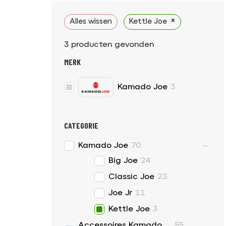
×
Alles wissen
Kettle Joe
3
producten gevonden
MERK
Kamado Joe
3
CATEGORIE
Kamado Joe
70
Big Joe
24
Classic Joe
23
Joe Jr
11
Kettle Joe
3
Accessoires Kamado
55