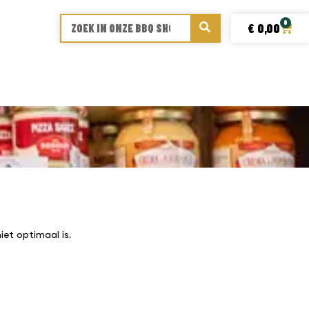
0
€
0,00
et optimaal is.