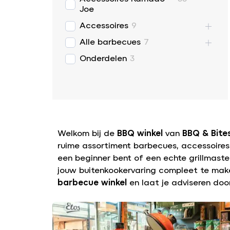
Joe
Accessoires
9
Alle barbecues
7
Onderdelen
3
Welkom bij de
BBQ winkel
van
BBQ & Bite
ruime assortiment barbecues, accessoires e
een beginner bent of een echte grillmaster
jouw buitenkookervaring compleet te make
barbecue winkel
en laat je adviseren door