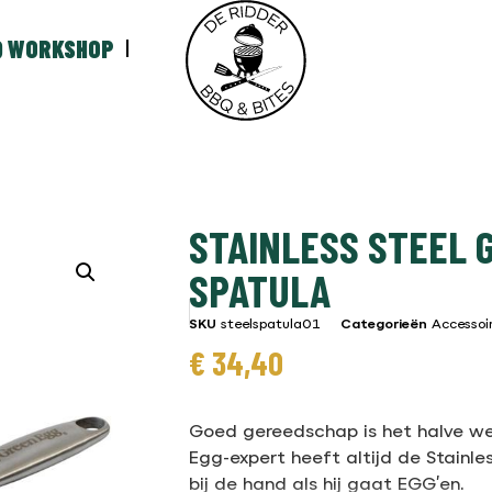
Q WORKSHOP
STAINLESS STEEL G
SPATULA
SKU
steelspatula01
Categorieën
Accessoi
€
34,40
Goed gereedschap is het halve we
Egg-expert heeft altijd de Stainles
bij de hand als hij gaat EGG’en.