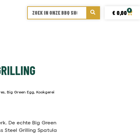
0
€
0,00
RILLING
res
,
Big Green Egg
,
Kookgerei
rk. De echte Big Green
s Steel Grilling Spatula