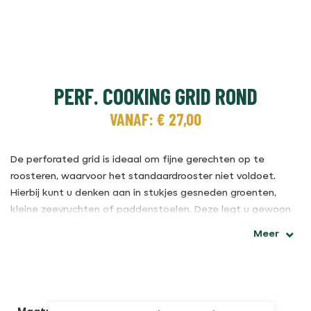
PERF. COOKING GRID ROND
VANAF:
€
27,00
De perforated grid is ideaal om fijne gerechten op te
roosteren, waarvoor het standaardrooster niet voldoet.
Hierbij kunt u denken aan in stukjes gesneden groenten,
kleine zeevruchten of paddenstoelen. Deze legt u gewoon
op de perforated grid die u weer los op het rooster van uw
Meer
Big Green Egg legt. Zo worden uw ingrediënten perfect
gegrild en het biedt u gebruikersgemak, doordat u de
perforated grip in een handeling weer van de barbecue
haalt.