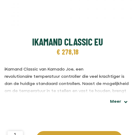
IKAMAND CLASSIC EU
€
278,18
iKamand Classic van Kamado Joe, een
revolutionaire temperatuur controller die veel krachtiger is
dan de huidige standaard controllers. Naast de mogelijkheid
om de temperatuur in te stellen en vast te houden, brengt
de iKamand de kamado ook heel snel op de juiste
Meer
temperatuur. Het is mogelijk om in slechts een paar minuten
de kamado een temperatuur te laten bereiken van boven de
300°C. De iKamand meet de temperatuur in de kamado,
maar ook de kerntemperatuur van het vlees. De informatie
wordt via een app doorgestuurd. Deze app heeft de