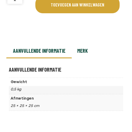
TOEVOEGEN AAN WINKELWAGEN
volgende mogelijkheden:
weergave van de kamado temperatuur en vlees
kerntemperatuur
WiFi connectie
waarschuwingen gedurende gebruik van de iKamand
AANVULLENDE INFORMATIE
MERK
AANVULLENDE INFORMATIE
Gewicht
0,5 kg
Afmetingen
25 × 25 × 25 cm