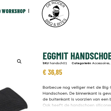
Q WORKSHOP
EGGMIT HANDSCHO
SKU
handsch01
Categorieën
Accessoires
€
36,85
Barbecue nog veiliger met de Big
Handschoen. De binnenkant is gev
de buitenkant is voorzien van een
Ook heeft de handschoen siliconen