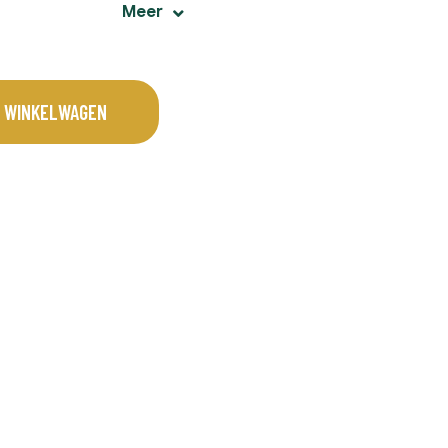
oor niet alleen je hand
Meer
chermd zijn. De
 de linkshandigen als de
 WINKELWAGEN