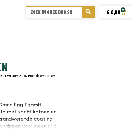
0
€
0,00
EN
,
Big Green Egg
,
Handschoenen
 Green Egg Eggmit
uld met zacht katoen en
 brandwerende coating.
 stippen voor meer grip.