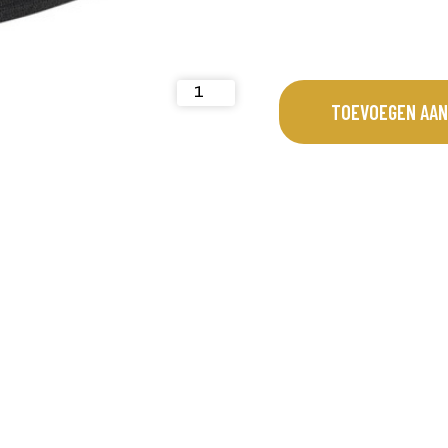
De handschoen is extra lang waard
maar ook de pols en onderarm bes
handschoen is geschikt voor zowel
rechtshandigen. Prijs per stuk.
TOEVOEGEN AAN