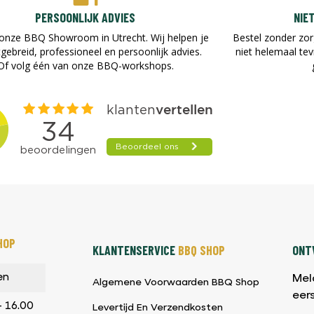
PERSOONLIJK ADVIES
NIE
onze BBQ Showroom in Utrecht. Wij helpen je
Bestel zonder zor
tgebreid, professioneel en persoonlijk advies.
niet helemaal te
Of volg één van onze BBQ-workshops.
HOP
KLANTENSERVICE
BBQ SHOP
ONTV
en
Mel
Algemene Voorwaarden BBQ Shop
eer
– 16.00
Levertijd En Verzendkosten