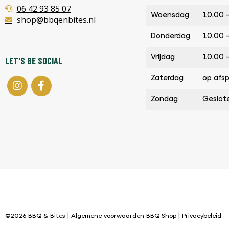
06 42 93 85 07
Woensdag
10.00 
shop@bbqenbites.nl
Donderdag
10.00 
Vrijdag
10.00 
LET'S BE SOCIAL
Zaterdag
op afs
Zondag
Geslot
©2026 BBQ & Bites |
Algemene voorwaarden BBQ Shop
|
Privacybeleid