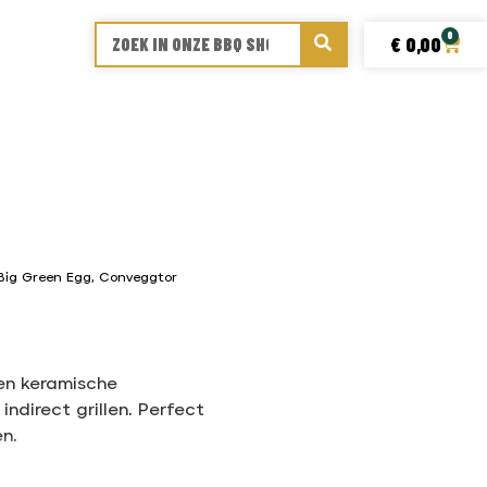
0
€
0,00
Big Green Egg
,
Conveggtor
en keramische
indirect grillen. Perfect
en.