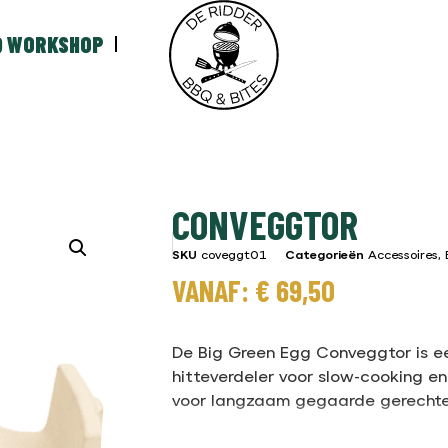
Q WORKSHOP
CONVEGGTOR
SKU
coveggt01
Categorieën
Accessoires
,
VANAF:
€
69,50
De Big Green Egg Conveggtor is e
hitteverdeler voor slow-cooking en 
voor langzaam gegaarde gerecht