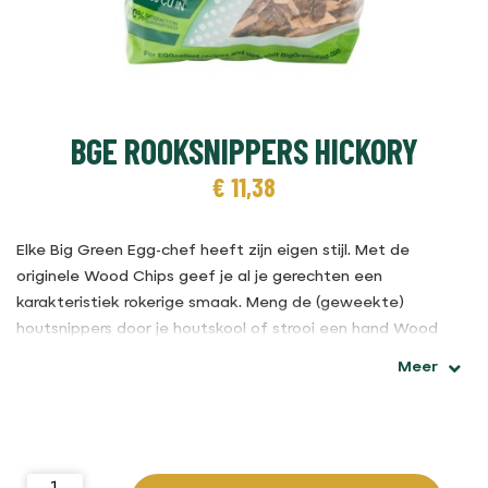
BGE ROOKSNIPPERS HICKORY
€
11,38
Elke Big Green Egg-chef heeft zijn eigen stijl. Met de
originele Wood Chips geef je al je gerechten een
karakteristiek rokerige smaak. Meng de (geweekte)
houtsnippers door je houtskool of strooi een hand Wood
Chips over de houtskool heen. Of doe het allebei: dat is een
Meer
kwestie van smaak. Net als welke soort Wood Chips je kiest:
hickory, pecannoot of appel.